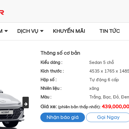
M
DỊCH VỤ
KHUYẾN MÃI
TIN TỨC
Thông số cơ bản
Kiểu dáng :
Sedan 5 chỗ
Kích thước :
4535 x 1765 x 148
Hộp số :
Tự động 6 cấp
Nhiên liệu :
xăng
Màu :
Trắng, Bạc, Đỏ, Đe
Giá xe:
439,000,0
(phiên bản thấp nhất):
Nhận báo giá
Gọi Ngay