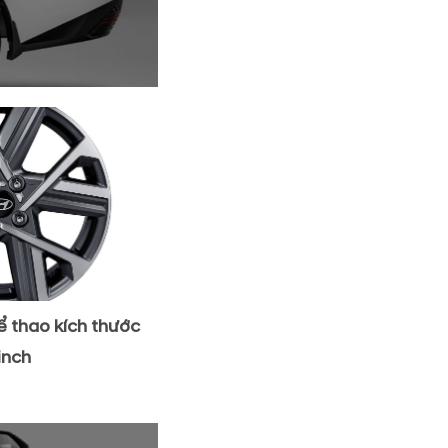
ể thao kích thước
inch