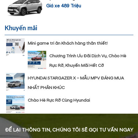
Giá xe 489 Triệu
Khuyến mãi
Mini game tri ân Khách hàng thân thiết!
Chương Trình Ưu Đãi Dịch Vụ, Chào Hè
Rực Rỡ, Khuyến Mãi Hết Cỡ
HYUNDAI STARGAZER X – MẪU MPV ĐÁNG MUA
NHẤT PHÂN KHÚC
Chào Hè Rực Rỡ Cùng Hyundai
ĐỂ LẠI THÔNG TIN, CHÚNG TÔI SẼ GỌI TƯ VẤN NGAY