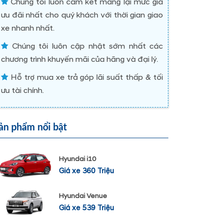
Chúng tôi luôn cam kết mang lại mức giá
ưu đãi nhất cho quý khách với thời gian giao
xe nhanh nhất.
Chúng tôi luôn cập nhật sớm nhất các
chương trình khuyến mãi của hãng và đại lý.
Hỗ trợ mua xe trả góp lãi suất thấp & tối
ưu tài chính.
ản phẩm nổi bật
Hyundai i10
Giá xe 360 Triệu
Hyundai Venue
Giá xe 539 Triệu