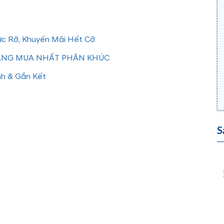
ực Rỡ, Khuyến Mãi Hết Cỡ
ĐÁNG MUA NHẤT PHÂN KHÚC
nh & Gắn Kết
S