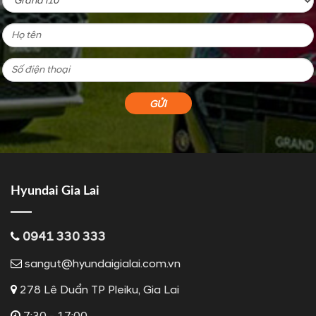
Hyundai Gia Lai
0941 330 333
sangut@hyundaigialai.com.vn
278 Lê Duẩn TP Pleiku, Gia Lai
7:30 - 17:00