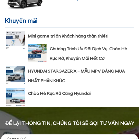
Khuyến mãi
Mini game tri ân Khách hàng thân thiết!
Chương Trình Ưu Đãi Dịch Vụ, Chào Hè
Rực Rỡ, Khuyến Mãi Hết Cỡ
HYUNDAI STARGAZER X – MẪU MPV ĐÁNG MUA
NHẤT PHÂN KHÚC
Chào Hè Rực Rỡ Cùng Hyundai
ĐỂ LẠI THÔNG TIN, CHÚNG TÔI SẼ GỌI TƯ VẤN NGAY