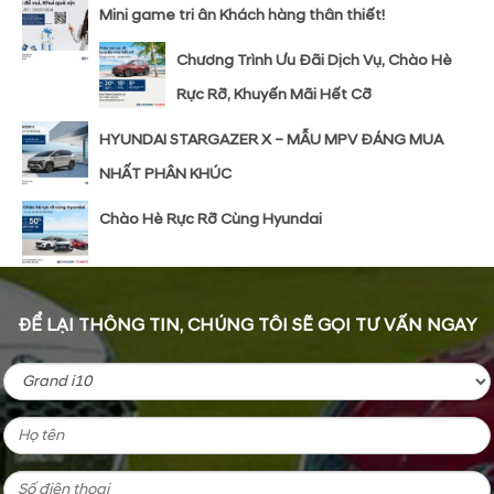
Mini game tri ân Khách hàng thân thiết!
Chương Trình Ưu Đãi Dịch Vụ, Chào Hè
Rực Rỡ, Khuyến Mãi Hết Cỡ
HYUNDAI STARGAZER X – MẪU MPV ĐÁNG MUA
NHẤT PHÂN KHÚC
Chào Hè Rực Rỡ Cùng Hyundai
ĐỂ LẠI THÔNG TIN, CHÚNG TÔI SẼ GỌI TƯ VẤN NGAY