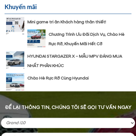
Khuyến mãi
Mini game tri ân Khách hàng thân thiết!
Chương Trình Ưu Đãi Dịch Vụ, Chào Hè
Rực Rỡ, Khuyến Mãi Hết Cỡ
HYUNDAI STARGAZER X – MẪU MPV ĐÁNG MUA
NHẤT PHÂN KHÚC
Chào Hè Rực Rỡ Cùng Hyundai
ĐỂ LẠI THÔNG TIN, CHÚNG TÔI SẼ GỌI TƯ VẤN NGAY