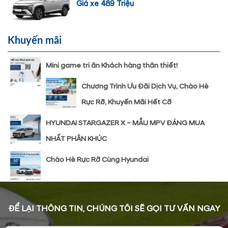
Giá xe 489 Triệu
Khuyến mãi
Mini game tri ân Khách hàng thân thiết!
Chương Trình Ưu Đãi Dịch Vụ, Chào Hè
Rực Rỡ, Khuyến Mãi Hết Cỡ
HYUNDAI STARGAZER X – MẪU MPV ĐÁNG MUA
NHẤT PHÂN KHÚC
Chào Hè Rực Rỡ Cùng Hyundai
ĐỂ LẠI THÔNG TIN, CHÚNG TÔI SẼ GỌI TƯ VẤN NGAY