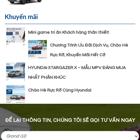
Khuyến mãi
Mini game tri ân Khách hàng thân thiết!
Chương Trình Ưu Đãi Dịch Vụ, Chào Hè
Rực Rỡ, Khuyến Mãi Hết Cỡ
HYUNDAI STARGAZER X – MẪU MPV ĐÁNG MUA
NHẤT PHÂN KHÚC
Chào Hè Rực Rỡ Cùng Hyundai
ĐỂ LẠI THÔNG TIN, CHÚNG TÔI SẼ GỌI TƯ VẤN NGAY