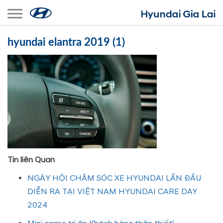
Toggle navigation
hyundai elantra 2019 (1)
Tin liên Quan
NGÀY HỘI CHĂM SÓC XE HYUNDAI LẦN ĐẦU
DIỄN RA TẠI VIỆT NAM HYUNDAI CARE DAY
2024