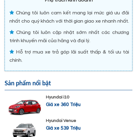
Phụ trách kinh doanh
Chúng tôi luôn cam kết mang lại mức giá ưu đãi
nhất cho quý khách với thời gian giao xe nhanh nhất.
Chúng tôi luôn cập nhật sớm nhất các chương
trình khuyến mãi của hãng và đại lý.
Hỗ trợ mua xe trả góp lãi suất thấp & tối ưu tài
chính.
Sản phẩm nổi bật
Hyundai i10
Giá xe 360 Triệu
Hyundai Venue
Giá xe 539 Triệu