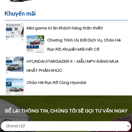
Khuyến mãi
Mini game tri ân Khách hàng thân thiết!
Chương Trình Ưu Đãi Dịch Vụ, Chào Hè
Rực Rỡ, Khuyến Mãi Hết Cỡ
HYUNDAI STARGAZER X – MẪU MPV ĐÁNG MUA
NHẤT PHÂN KHÚC
Chào Hè Rực Rỡ Cùng Hyundai
ĐỂ LẠI THÔNG TIN, CHÚNG TÔI SẼ GỌI TƯ VẤN NGAY