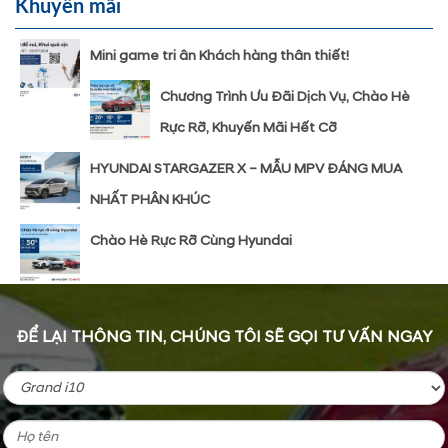
Khuyến mãi
Mini game tri ân Khách hàng thân thiết!
Chương Trình Ưu Đãi Dịch Vụ, Chào Hè
Rực Rỡ, Khuyến Mãi Hết Cỡ
HYUNDAI STARGAZER X – MẪU MPV ĐÁNG MUA
NHẤT PHÂN KHÚC
Chào Hè Rực Rỡ Cùng Hyundai
ĐỂ LẠI THÔNG TIN, CHÚNG TÔI SẼ GỌI TƯ VẤN NGAY