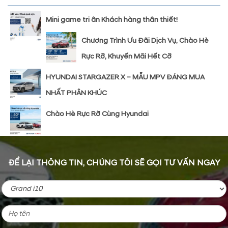
Mini game tri ân Khách hàng thân thiết!
Chương Trình Ưu Đãi Dịch Vụ, Chào Hè
Rực Rỡ, Khuyến Mãi Hết Cỡ
HYUNDAI STARGAZER X – MẪU MPV ĐÁNG MUA
NHẤT PHÂN KHÚC
Chào Hè Rực Rỡ Cùng Hyundai
ĐỂ LẠI THÔNG TIN, CHÚNG TÔI SẼ GỌI TƯ VẤN NGAY