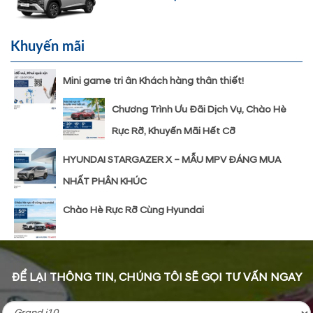
Khuyến mãi
Mini game tri ân Khách hàng thân thiết!
Chương Trình Ưu Đãi Dịch Vụ, Chào Hè
Rực Rỡ, Khuyến Mãi Hết Cỡ
HYUNDAI STARGAZER X – MẪU MPV ĐÁNG MUA
NHẤT PHÂN KHÚC
Chào Hè Rực Rỡ Cùng Hyundai
ĐỂ LẠI THÔNG TIN, CHÚNG TÔI SẼ GỌI TƯ VẤN NGAY