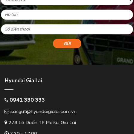
Hyundai Gia Lai
0941 330 333
sangut@hyundaigialai.com.vn
278 Lê Duẩn TP Pleiku, Gia Lai
7:30 - 17:00