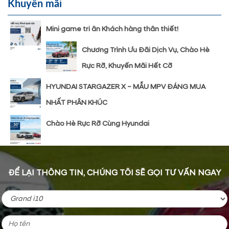
Khuyến mãi
Mini game tri ân Khách hàng thân thiết!
Chương Trình Ưu Đãi Dịch Vụ, Chào Hè
Rực Rỡ, Khuyến Mãi Hết Cỡ
HYUNDAI STARGAZER X – MẪU MPV ĐÁNG MUA
NHẤT PHÂN KHÚC
Chào Hè Rực Rỡ Cùng Hyundai
ĐỂ LẠI THÔNG TIN, CHÚNG TÔI SẼ GỌI TƯ VẤN NGAY