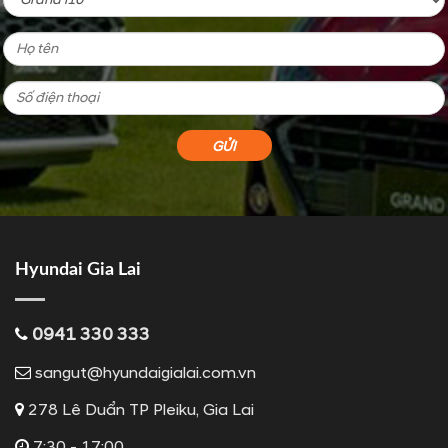
Hyundai Gia Lai
0941 330 333
sangut@hyundaigialai.com.vn
278 Lê Duẩn TP Pleiku, Gia Lai
7:30 - 17:00