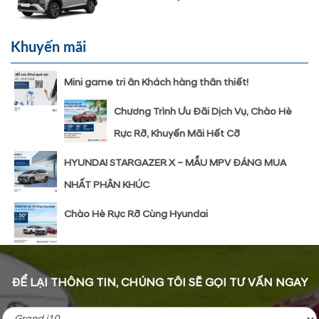
Khuyến mãi
Mini game tri ân Khách hàng thân thiết!
Chương Trình Ưu Đãi Dịch Vụ, Chào Hè
Rực Rỡ, Khuyến Mãi Hết Cỡ
HYUNDAI STARGAZER X – MẪU MPV ĐÁNG MUA
NHẤT PHÂN KHÚC
Chào Hè Rực Rỡ Cùng Hyundai
ĐỂ LẠI THÔNG TIN, CHÚNG TÔI SẼ GỌI TƯ VẤN NGAY