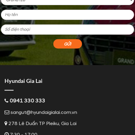
Hyundai Gia Lai
0941 330 333
sangut@hyundaigialai.com.vn
278 Lê Duẩn TP Pleiku, Gia Lai
7:30 - 17:00