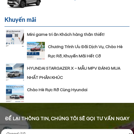
Khuyến mãi
Mini game tri ân Khách hàng thân thiết!
Chương Trình Ưu Đãi Dịch Vụ, Chào Hè
Rực Rỡ, Khuyến Mãi Hết Cỡ
HYUNDAI STARGAZER X – MẪU MPV ĐÁNG MUA
NHẤT PHÂN KHÚC
Chào Hè Rực Rỡ Cùng Hyundai
ĐỂ LẠI THÔNG TIN, CHÚNG TÔI SẼ GỌI TƯ VẤN NGAY