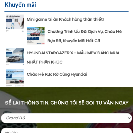
Khuyến mãi
Mini game tri ân Khách hàng thân thiết!
Chương Trình Ưu Đãi Dịch Vụ, Chào Hè
Rực Rỡ, Khuyến Mãi Hết Cỡ
HYUNDAI STARGAZER X – MẪU MPV ĐÁNG MUA
NHẤT PHÂN KHÚC
Chào Hè Rực Rỡ Cùng Hyundai
ĐỂ LẠI THÔNG TIN, CHÚNG TÔI SẼ GỌI TƯ VẤN NGAY