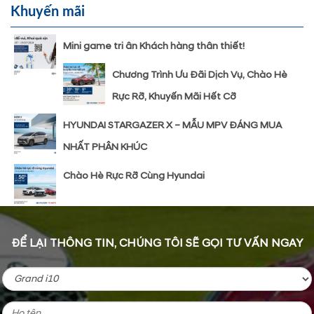
Khuyến mãi
Mini game tri ân Khách hàng thân thiết!
Chương Trình Ưu Đãi Dịch Vụ, Chào Hè
Rực Rỡ, Khuyến Mãi Hết Cỡ
HYUNDAI STARGAZER X – MẪU MPV ĐÁNG MUA
NHẤT PHÂN KHÚC
Chào Hè Rực Rỡ Cùng Hyundai
ĐỂ LẠI THÔNG TIN, CHÚNG TÔI SẼ GỌI TƯ VẤN NGAY