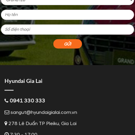
Hyundai Gia Lai
0941 330 333
sangut@hyundaigialai.com.vn
278 Lê Duẩn TP Pleiku, Gia Lai
7:30 - 17:00