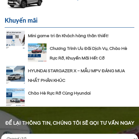
Khuyến mãi
Mini game tri ân Khách hàng thân thiết!
Chương Trình Ưu Đãi Dịch Vụ, Chào Hè
Rực Rỡ, Khuyến Mãi Hết Cỡ
HYUNDAI STARGAZER X – MẪU MPV ĐÁNG MUA
NHẤT PHÂN KHÚC
Chào Hè Rực Rỡ Cùng Hyundai
ĐỂ LẠI THÔNG TIN, CHÚNG TÔI SẼ GỌI TƯ VẤN NGAY