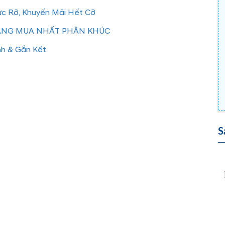
ực Rỡ, Khuyến Mãi Hết Cỡ
ĐÁNG MUA NHẤT PHÂN KHÚC
nh & Gắn Kết
S