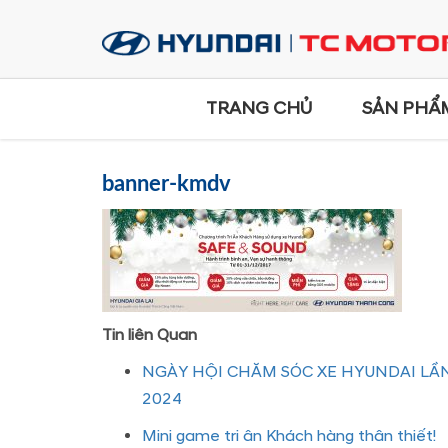
TRANG CHỦ
SẢN PHẨ
banner-kmdv
Tin liên Quan
NGÀY HỘI CHĂM SÓC XE HYUNDAI LẦN
2024
Mini game tri ân Khách hàng thân thiết!