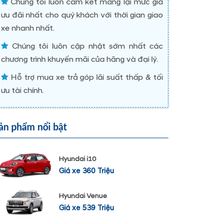
Chúng tôi luôn cam kết mang lại mức giá
ưu đãi nhất cho quý khách với thời gian giao
xe nhanh nhất.
Chúng tôi luôn cập nhật sớm nhất các
chương trình khuyến mãi của hãng và đại lý.
Hỗ trợ mua xe trả góp lãi suất thấp & tối
ưu tài chính.
ản phẩm nổi bật
Hyundai i10
Giá xe 360 Triệu
Hyundai Venue
Giá xe 539 Triệu