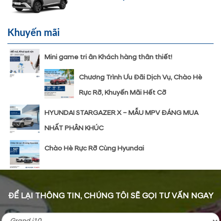
Khuyến mãi
Mini game tri ân Khách hàng thân thiết!
Chương Trình Ưu Đãi Dịch Vụ, Chào Hè
Rực Rỡ, Khuyến Mãi Hết Cỡ
HYUNDAI STARGAZER X – MẪU MPV ĐÁNG MUA
NHẤT PHÂN KHÚC
Chào Hè Rực Rỡ Cùng Hyundai
ĐỂ LẠI THÔNG TIN, CHÚNG TÔI SẼ GỌI TƯ VẤN NGAY