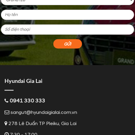
Hyundai Gia Lai
0941 330 333
sangut@hyundaigialai.com.vn
278 Lê Duẩn TP Pleiku, Gia Lai
7:30 - 17:00