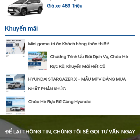
Giá xe 489 Triệu
Khuyến mãi
Mini game tri ân Khách hàng thân thiết!
Chương Trình Ưu Đãi Dịch Vụ, Chào Hè
Rực Rỡ, Khuyến Mãi Hết Cỡ
HYUNDAI STARGAZER X – MẪU MPV ĐÁNG MUA
NHẤT PHÂN KHÚC
Chào Hè Rực Rỡ Cùng Hyundai
ĐỂ LẠI THÔNG TIN, CHÚNG TÔI SẼ GỌI TƯ VẤN NGAY