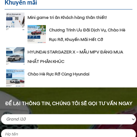
Khuyến mãi
Mini game tri ân Khách hàng thân thiết!
Chương Trình Ưu Đãi Dịch Vụ, Chào Hè
Rực Rỡ, Khuyến Mãi Hết Cỡ
HYUNDAI STARGAZER X – MẪU MPV ĐÁNG MUA
NHẤT PHÂN KHÚC
Chào Hè Rực Rỡ Cùng Hyundai
ĐỂ LẠI THÔNG TIN, CHÚNG TÔI SẼ GỌI TƯ VẤN NGAY