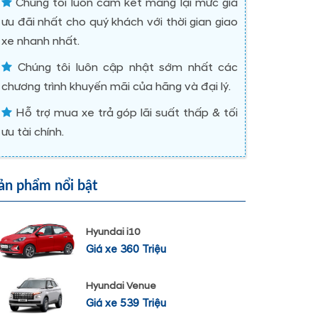
Chúng tôi luôn cam kết mang lại mức giá
ưu đãi nhất cho quý khách với thời gian giao
xe nhanh nhất.
Chúng tôi luôn cập nhật sớm nhất các
chương trình khuyến mãi của hãng và đại lý.
Hỗ trợ mua xe trả góp lãi suất thấp & tối
ưu tài chính.
ản phẩm nổi bật
Hyundai i10
Giá xe 360 Triệu
Hyundai Venue
Giá xe 539 Triệu