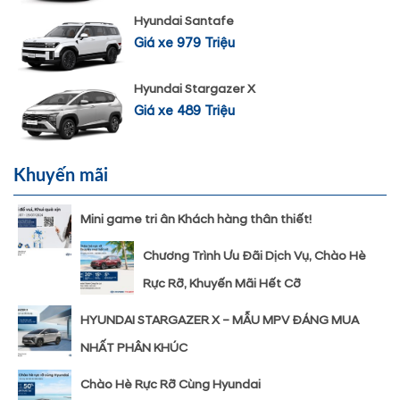
Hyundai Santafe
Giá xe 979 Triệu
Hyundai Stargazer X
Giá xe 489 Triệu
Khuyến mãi
Mini game tri ân Khách hàng thân thiết!
Chương Trình Ưu Đãi Dịch Vụ, Chào Hè
Rực Rỡ, Khuyến Mãi Hết Cỡ
HYUNDAI STARGAZER X – MẪU MPV ĐÁNG MUA
NHẤT PHÂN KHÚC
Chào Hè Rực Rỡ Cùng Hyundai