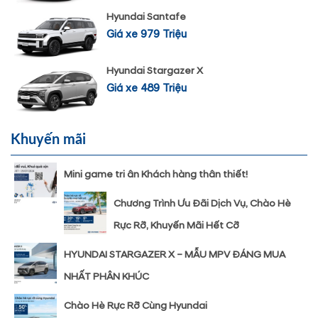
Hyundai Santafe
Giá xe 979 Triệu
Hyundai Stargazer X
Giá xe 489 Triệu
Khuyến mãi
Mini game tri ân Khách hàng thân thiết!
Chương Trình Ưu Đãi Dịch Vụ, Chào Hè
Rực Rỡ, Khuyến Mãi Hết Cỡ
HYUNDAI STARGAZER X – MẪU MPV ĐÁNG MUA
NHẤT PHÂN KHÚC
Chào Hè Rực Rỡ Cùng Hyundai