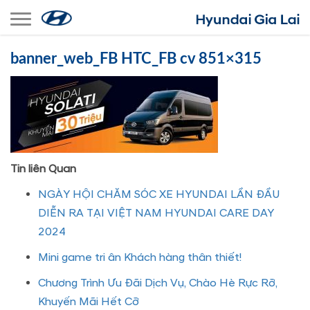
Toggle navigation
banner_web_FB HTC_FB cv 851×315
Tin liên Quan
NGÀY HỘI CHĂM SÓC XE HYUNDAI LẦN ĐẦU
DIỄN RA TẠI VIỆT NAM HYUNDAI CARE DAY
2024
Mini game tri ân Khách hàng thân thiết!
Chương Trình Ưu Đãi Dịch Vụ, Chào Hè Rực Rỡ,
Khuyến Mãi Hết Cỡ