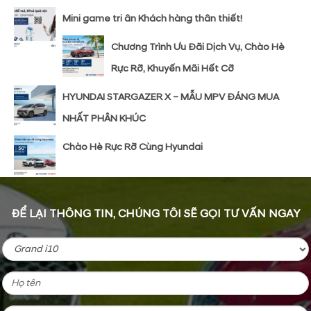
Mini game tri ân Khách hàng thân thiết!
Chương Trình Ưu Đãi Dịch Vụ, Chào Hè
Rực Rỡ, Khuyến Mãi Hết Cỡ
HYUNDAI STARGAZER X – MẪU MPV ĐÁNG MUA
NHẤT PHÂN KHÚC
Chào Hè Rực Rỡ Cùng Hyundai
ĐỂ LẠI THÔNG TIN, CHÚNG TÔI SẼ GỌI TƯ VẤN NGAY