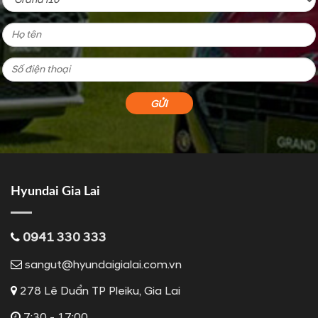
Hyundai Gia Lai
0941 330 333
sangut@hyundaigialai.com.vn
278 Lê Duẩn TP Pleiku, Gia Lai
7:30 - 17:00