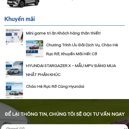
Khuyến mãi
Mini game tri ân Khách hàng thân thiết!
Chương Trình Ưu Đãi Dịch Vụ, Chào Hè
Rực Rỡ, Khuyến Mãi Hết Cỡ
HYUNDAI STARGAZER X – MẪU MPV ĐÁNG MUA
NHẤT PHÂN KHÚC
Chào Hè Rực Rỡ Cùng Hyundai
ĐỂ LẠI THÔNG TIN, CHÚNG TÔI SẼ GỌI TƯ VẤN NGAY