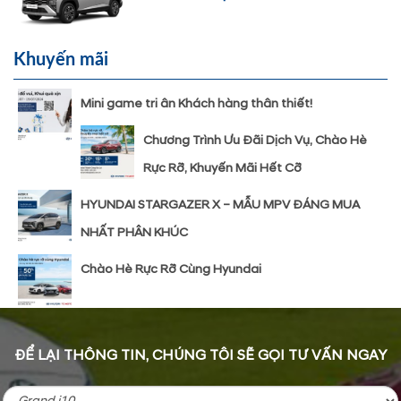
Khuyến mãi
Mini game tri ân Khách hàng thân thiết!
Chương Trình Ưu Đãi Dịch Vụ, Chào Hè
Rực Rỡ, Khuyến Mãi Hết Cỡ
HYUNDAI STARGAZER X – MẪU MPV ĐÁNG MUA
NHẤT PHÂN KHÚC
Chào Hè Rực Rỡ Cùng Hyundai
ĐỂ LẠI THÔNG TIN, CHÚNG TÔI SẼ GỌI TƯ VẤN NGAY