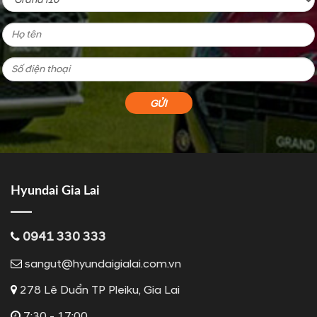
Hyundai Gia Lai
0941 330 333
sangut@hyundaigialai.com.vn
278 Lê Duẩn TP Pleiku, Gia Lai
7:30 - 17:00