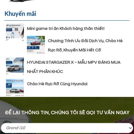
Khuyến mãi
Mini game tri ân Khách hàng thân thiết!
Chương Trình Ưu Đãi Dịch Vụ, Chào Hè
Rực Rỡ, Khuyến Mãi Hết Cỡ
HYUNDAI STARGAZER X – MẪU MPV ĐÁNG MUA
NHẤT PHÂN KHÚC
Chào Hè Rực Rỡ Cùng Hyundai
ĐỂ LẠI THÔNG TIN, CHÚNG TÔI SẼ GỌI TƯ VẤN NGAY