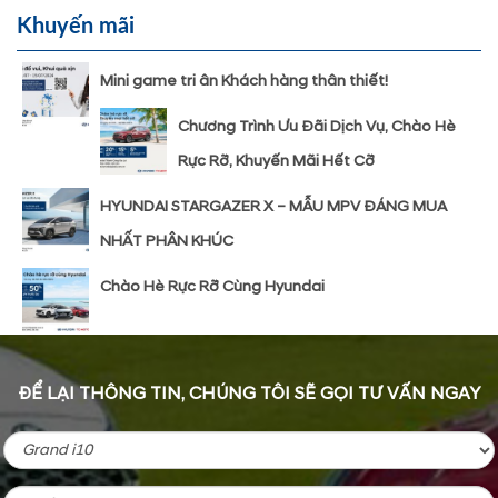
Khuyến mãi
Mini game tri ân Khách hàng thân thiết!
Chương Trình Ưu Đãi Dịch Vụ, Chào Hè
Rực Rỡ, Khuyến Mãi Hết Cỡ
HYUNDAI STARGAZER X – MẪU MPV ĐÁNG MUA
NHẤT PHÂN KHÚC
Chào Hè Rực Rỡ Cùng Hyundai
ĐỂ LẠI THÔNG TIN, CHÚNG TÔI SẼ GỌI TƯ VẤN NGAY