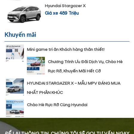
Hyundai Stargazer X
Giá xe 489 Triệu
Khuyến mãi
Mini game tri ân Khách hàng thân thiết!
Chương Trình Ưu Đãi Dịch Vụ, Chào Hè
Rực Rỡ, Khuyến Mãi Hết Cỡ
HYUNDAI STARGAZER X – MẪU MPV ĐÁNG MUA
NHẤT PHÂN KHÚC
Chào Hè Rực Rỡ Cùng Hyundai
ĐỂ LẠI THÔNG TIN, CHÚNG TÔI SẼ GỌI TƯ VẤN NGAY