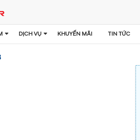
M
DỊCH VỤ
KHUYẾN MÃI
TIN TỨC
8