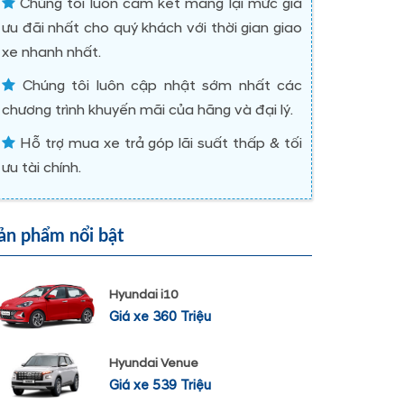
Chúng tôi luôn cam kết mang lại mức giá
ưu đãi nhất cho quý khách với thời gian giao
xe nhanh nhất.
Chúng tôi luôn cập nhật sớm nhất các
chương trình khuyến mãi của hãng và đại lý.
Hỗ trợ mua xe trả góp lãi suất thấp & tối
ưu tài chính.
ản phẩm nổi bật
Hyundai i10
Giá xe 360 Triệu
Hyundai Venue
Giá xe 539 Triệu