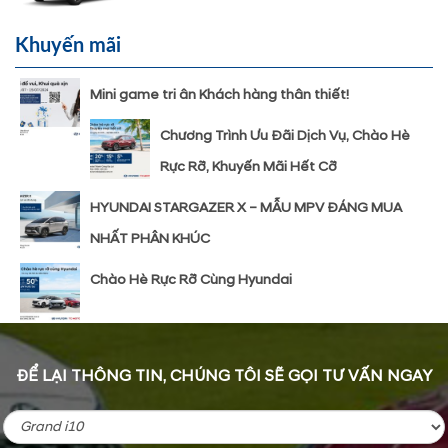
Khuyến mãi
Mini game tri ân Khách hàng thân thiết!
Chương Trình Ưu Đãi Dịch Vụ, Chào Hè
Rực Rỡ, Khuyến Mãi Hết Cỡ
HYUNDAI STARGAZER X – MẪU MPV ĐÁNG MUA
NHẤT PHÂN KHÚC
Chào Hè Rực Rỡ Cùng Hyundai
ĐỂ LẠI THÔNG TIN, CHÚNG TÔI SẼ GỌI TƯ VẤN NGAY