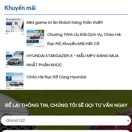
Khuyến mãi
Mini game tri ân Khách hàng thân thiết!
Chương Trình Ưu Đãi Dịch Vụ, Chào Hè
Rực Rỡ, Khuyến Mãi Hết Cỡ
HYUNDAI STARGAZER X – MẪU MPV ĐÁNG MUA
NHẤT PHÂN KHÚC
Chào Hè Rực Rỡ Cùng Hyundai
ĐỂ LẠI THÔNG TIN, CHÚNG TÔI SẼ GỌI TƯ VẤN NGAY