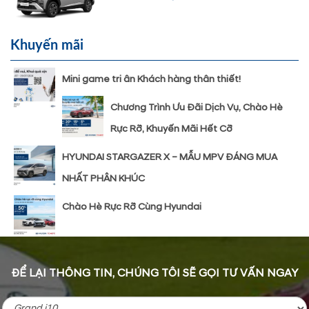
Khuyến mãi
Mini game tri ân Khách hàng thân thiết!
Chương Trình Ưu Đãi Dịch Vụ, Chào Hè
Rực Rỡ, Khuyến Mãi Hết Cỡ
HYUNDAI STARGAZER X – MẪU MPV ĐÁNG MUA
NHẤT PHÂN KHÚC
Chào Hè Rực Rỡ Cùng Hyundai
ĐỂ LẠI THÔNG TIN, CHÚNG TÔI SẼ GỌI TƯ VẤN NGAY