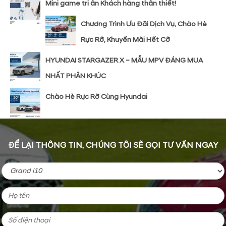
Mini game tri ân Khách hàng thân thiết!
Chương Trình Ưu Đãi Dịch Vụ, Chào Hè
Rực Rỡ, Khuyến Mãi Hết Cỡ
HYUNDAI STARGAZER X – MẪU MPV ĐÁNG MUA
NHẤT PHÂN KHÚC
Chào Hè Rực Rỡ Cùng Hyundai
ĐỂ LẠI THÔNG TIN, CHÚNG TÔI SẼ GỌI TƯ VẤN NGAY