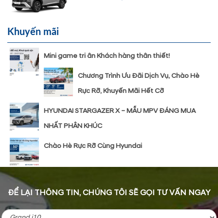
Khuyến mãi
Mini game tri ân Khách hàng thân thiết!
Chương Trình Ưu Đãi Dịch Vụ, Chào Hè
Rực Rỡ, Khuyến Mãi Hết Cỡ
HYUNDAI STARGAZER X – MẪU MPV ĐÁNG MUA
NHẤT PHÂN KHÚC
Chào Hè Rực Rỡ Cùng Hyundai
ĐỂ LẠI THÔNG TIN, CHÚNG TÔI SẼ GỌI TƯ VẤN NGAY