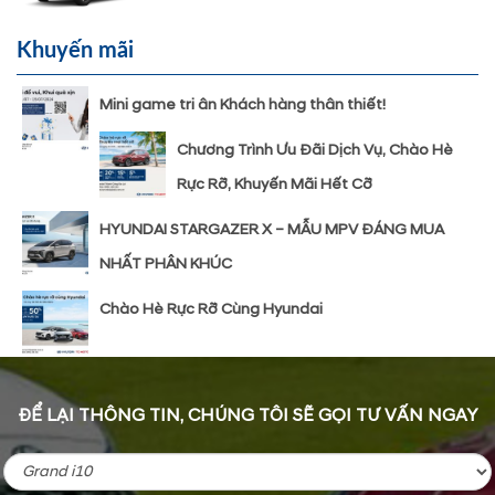
Khuyến mãi
Mini game tri ân Khách hàng thân thiết!
Chương Trình Ưu Đãi Dịch Vụ, Chào Hè
Rực Rỡ, Khuyến Mãi Hết Cỡ
HYUNDAI STARGAZER X – MẪU MPV ĐÁNG MUA
NHẤT PHÂN KHÚC
Chào Hè Rực Rỡ Cùng Hyundai
ĐỂ LẠI THÔNG TIN, CHÚNG TÔI SẼ GỌI TƯ VẤN NGAY