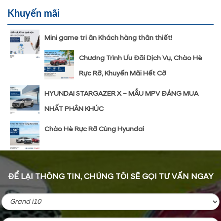
Khuyến mãi
Mini game tri ân Khách hàng thân thiết!
Chương Trình Ưu Đãi Dịch Vụ, Chào Hè
Rực Rỡ, Khuyến Mãi Hết Cỡ
HYUNDAI STARGAZER X – MẪU MPV ĐÁNG MUA
NHẤT PHÂN KHÚC
Chào Hè Rực Rỡ Cùng Hyundai
ĐỂ LẠI THÔNG TIN, CHÚNG TÔI SẼ GỌI TƯ VẤN NGAY