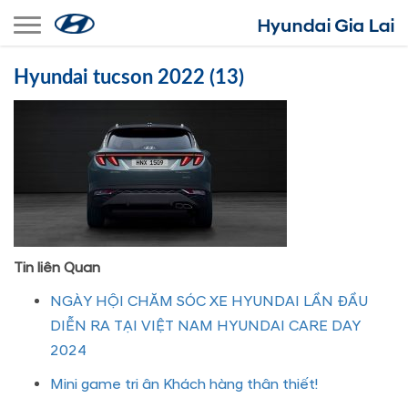
Toggle navigation
Hyundai tucson 2022 (13)
Tin liên Quan
NGÀY HỘI CHĂM SÓC XE HYUNDAI LẦN ĐẦU
DIỄN RA TẠI VIỆT NAM HYUNDAI CARE DAY
2024
Mini game tri ân Khách hàng thân thiết!