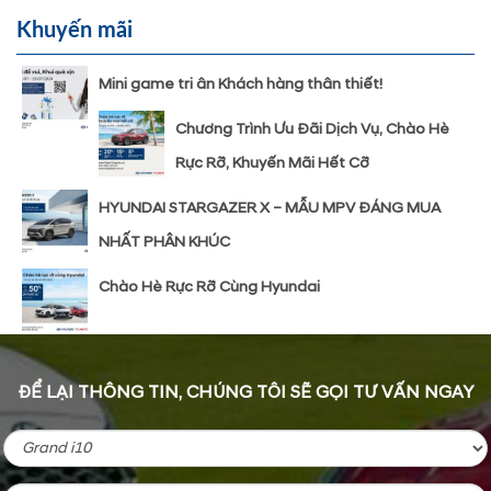
Khuyến mãi
Mini game tri ân Khách hàng thân thiết!
Chương Trình Ưu Đãi Dịch Vụ, Chào Hè
Rực Rỡ, Khuyến Mãi Hết Cỡ
HYUNDAI STARGAZER X – MẪU MPV ĐÁNG MUA
NHẤT PHÂN KHÚC
Chào Hè Rực Rỡ Cùng Hyundai
ĐỂ LẠI THÔNG TIN, CHÚNG TÔI SẼ GỌI TƯ VẤN NGAY