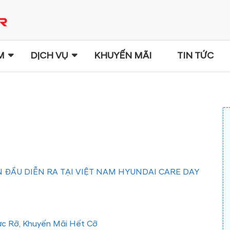
M
DỊCH VỤ
KHUYẾN MÃI
TIN TỨC
 ĐẦU DIỄN RA TẠI VIỆT NAM HYUNDAI CARE DAY
ực Rỡ, Khuyến Mãi Hết Cỡ