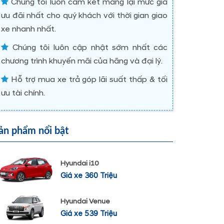
Chúng tôi luôn cam kết mang lại mức giá
ưu đãi nhất cho quý khách với thời gian giao
xe nhanh nhất.
Chúng tôi luôn cập nhật sớm nhất các
chương trình khuyến mãi của hãng và đại lý.
Hỗ trợ mua xe trả góp lãi suất thấp & tối
ưu tài chính.
ản phẩm nổi bật
Hyundai i10
Giá xe 360 Triệu
Hyundai Venue
Giá xe 539 Triệu