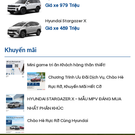
Giá xe 979 Triệu
Hyundai Stargazer X
Giá xe 489 Triệu
Khuyến mãi
Mini game tri ân Khách hàng thân thiết!
Chương Trình Ưu Đãi Dịch Vụ, Chào Hè
Rực Rỡ, Khuyến Mãi Hết Cỡ
HYUNDAI STARGAZER X – MẪU MPV ĐÁNG MUA
NHẤT PHÂN KHÚC
Chào Hè Rực Rỡ Cùng Hyundai