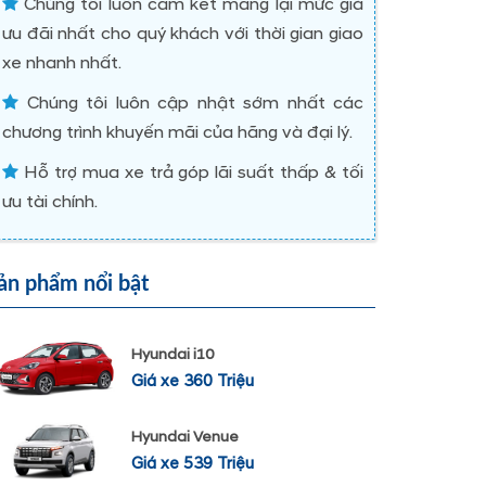
Chúng tôi luôn cam kết mang lại mức giá
ưu đãi nhất cho quý khách với thời gian giao
xe nhanh nhất.
Chúng tôi luôn cập nhật sớm nhất các
chương trình khuyến mãi của hãng và đại lý.
Hỗ trợ mua xe trả góp lãi suất thấp & tối
ưu tài chính.
ản phẩm nổi bật
Hyundai i10
Giá xe 360 Triệu
Hyundai Venue
Giá xe 539 Triệu