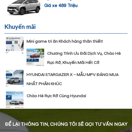
Giá xe 489 Triệu
Khuyến mãi
Mini game tri ân Khách hàng thân thiết!
Chương Trình Ưu Đãi Dịch Vụ, Chào Hè
Rực Rỡ, Khuyến Mãi Hết Cỡ
HYUNDAI STARGAZER X – MẪU MPV ĐÁNG MUA
NHẤT PHÂN KHÚC
Chào Hè Rực Rỡ Cùng Hyundai
ĐỂ LẠI THÔNG TIN, CHÚNG TÔI SẼ GỌI TƯ VẤN NGAY