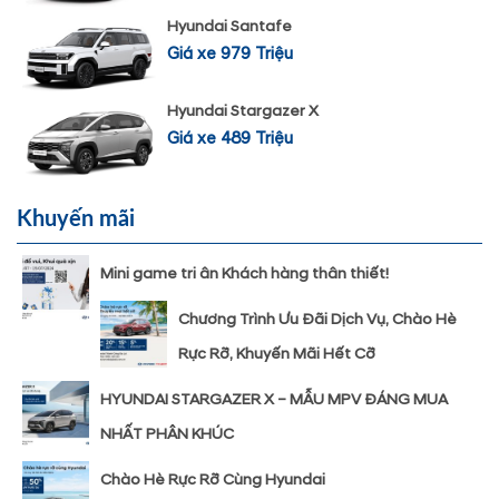
Hyundai Santafe
Giá xe 979 Triệu
Hyundai Stargazer X
Giá xe 489 Triệu
Khuyến mãi
Mini game tri ân Khách hàng thân thiết!
Chương Trình Ưu Đãi Dịch Vụ, Chào Hè
Rực Rỡ, Khuyến Mãi Hết Cỡ
HYUNDAI STARGAZER X – MẪU MPV ĐÁNG MUA
NHẤT PHÂN KHÚC
Chào Hè Rực Rỡ Cùng Hyundai