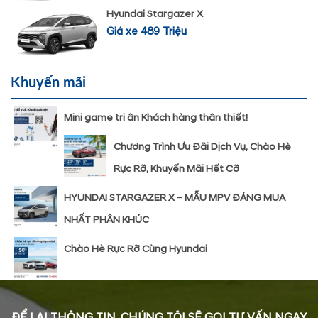
Hyundai Stargazer X
Giá xe 489 Triệu
Khuyến mãi
Mini game tri ân Khách hàng thân thiết!
Chương Trình Ưu Đãi Dịch Vụ, Chào Hè
Rực Rỡ, Khuyến Mãi Hết Cỡ
HYUNDAI STARGAZER X – MẪU MPV ĐÁNG MUA
NHẤT PHÂN KHÚC
Chào Hè Rực Rỡ Cùng Hyundai
ĐỂ LẠI THÔNG TIN, CHÚNG TÔI SẼ GỌI TƯ VẤN NGAY