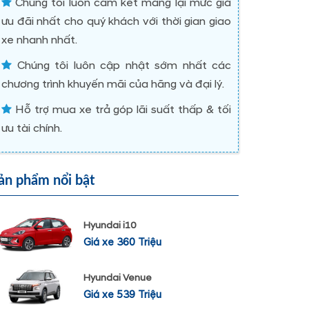
Chúng tôi luôn cam kết mang lại mức giá
ưu đãi nhất cho quý khách với thời gian giao
xe nhanh nhất.
Chúng tôi luôn cập nhật sớm nhất các
chương trình khuyến mãi của hãng và đại lý.
Hỗ trợ mua xe trả góp lãi suất thấp & tối
ưu tài chính.
ản phẩm nổi bật
Hyundai i10
Giá xe 360 Triệu
Hyundai Venue
Giá xe 539 Triệu