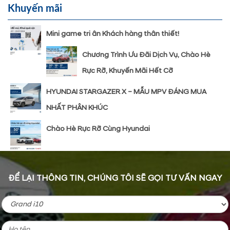
Khuyến mãi
Mini game tri ân Khách hàng thân thiết!
Chương Trình Ưu Đãi Dịch Vụ, Chào Hè
Rực Rỡ, Khuyến Mãi Hết Cỡ
HYUNDAI STARGAZER X – MẪU MPV ĐÁNG MUA
NHẤT PHÂN KHÚC
Chào Hè Rực Rỡ Cùng Hyundai
ĐỂ LẠI THÔNG TIN, CHÚNG TÔI SẼ GỌI TƯ VẤN NGAY