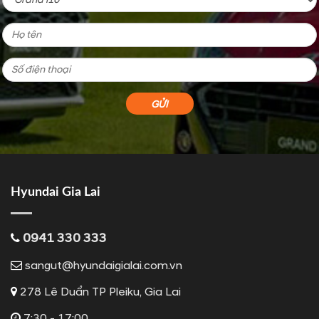
Hyundai Gia Lai
0941 330 333
sangut@hyundaigialai.com.vn
278 Lê Duẩn TP Pleiku, Gia Lai
7:30 - 17:00