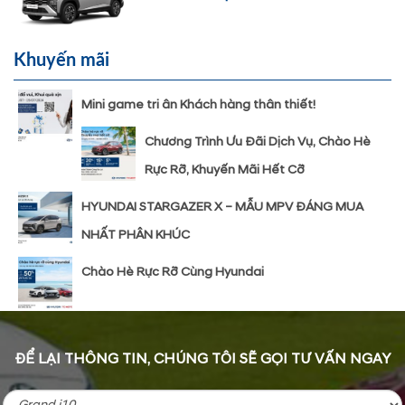
Khuyến mãi
Mini game tri ân Khách hàng thân thiết!
Chương Trình Ưu Đãi Dịch Vụ, Chào Hè
Rực Rỡ, Khuyến Mãi Hết Cỡ
HYUNDAI STARGAZER X – MẪU MPV ĐÁNG MUA
NHẤT PHÂN KHÚC
Chào Hè Rực Rỡ Cùng Hyundai
ĐỂ LẠI THÔNG TIN, CHÚNG TÔI SẼ GỌI TƯ VẤN NGAY