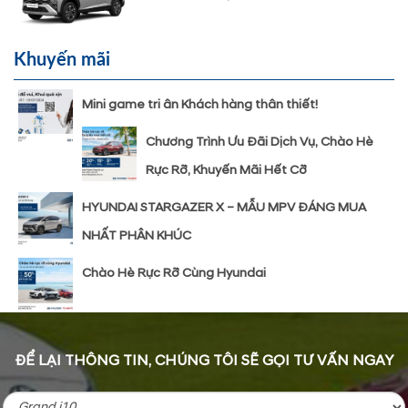
Khuyến mãi
Mini game tri ân Khách hàng thân thiết!
Chương Trình Ưu Đãi Dịch Vụ, Chào Hè
Rực Rỡ, Khuyến Mãi Hết Cỡ
HYUNDAI STARGAZER X – MẪU MPV ĐÁNG MUA
NHẤT PHÂN KHÚC
Chào Hè Rực Rỡ Cùng Hyundai
ĐỂ LẠI THÔNG TIN, CHÚNG TÔI SẼ GỌI TƯ VẤN NGAY